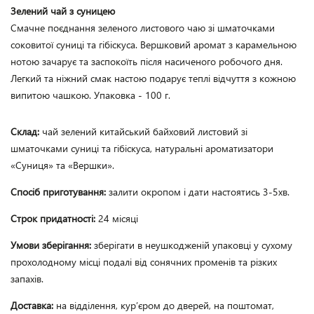
Зелений чай з суницею
Смачне поєднання зеленого листового чаю зі шматочками 
соковитої суниці та гібіскуса. Вершковий аромат з карамельною 
нотою зачарує та заспокоїть після насиченого робочого дня. 
Легкий та ніжний смак настою подарує теплі відчуття з кожною 
випитою чашкою. Упаковка - 100 г. 
Склад:
чай зелений китайський байховий листовий зі
шматочками суниці та гібіскуса, натуральні ароматизатори
«Суниця» та «Вершки».
Спосіб приготування:
залити окропом і дати настоятись 3-5хв.
Строк придатності:
24 місяці
Умови зберігання:
зберігати в неушкодженій упаковці у сухому
прохолодному місці подалі від сонячних променів та різких
запахів.
Доставка:
на відділення, кур’єром до дверей, на поштомат,