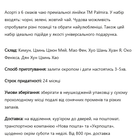
Асорті з 6 смаків чаю преміальної лінійки ТМ Palmira. У набір 
входять: чорні, зелені, жовтий чай. Чудова можливість 
спробувати різні позиції та обрати найулюбленіші. Також цей 
набір ідеально підійде у якості універсального подарунка. 
Склад:
Кимун, Цзинь Цзюн Мей, Мао Фен, Хуо Шань Хуан Я, Око
Фенікса, Дян Хун Цзинь Хао
Спосіб приготування:
залити окропом і дати настоятись 3-5хв.
Строк придатності:
24 місяці
Умови зберігання:
зберігати в неушкодженій упаковці у сухому
прохолодному місці подалі від сонячних променів та різких
запахів.
Доставка:
на відділення, кур’єром до дверей, на поштомат,
транспортною компанією «Нова пошта» та «Укрпошта»,
щоденно окрім суботи та неділі. Від 800 грн. доставка