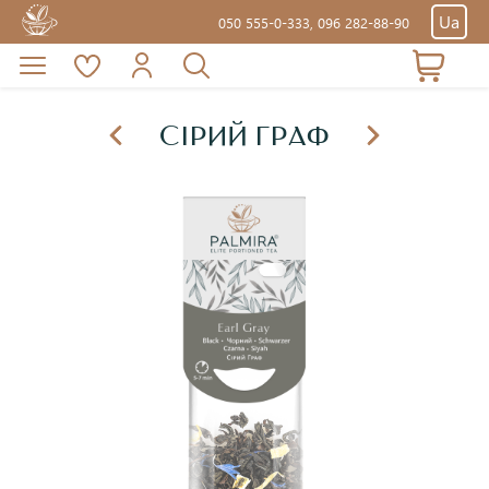
Ua
050 555-0-333,
096 282-88-90
СІРИЙ ГРАФ