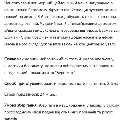
Найпопулярніший чорний цейлонський чай з натуральною 
олією плодів бергамоту. Фрукт з сімейства цитрусових, чимось 
схожий на лимон. З його шкірки добувають олію, якою потім 
ароматизують чай. Чудовий напій з ненав’язливим ароматом, 
м’яким смаком і вишуканим цитрусовим відтінком. Вважається, 
що чай «Сірий Граф» знімає втому і додає наснаги, а ефірні 
масла в його складі добре впливають на концентрацію уваги. 
Склад:
чай чорний цейлонський листовий, цедра апельсину,
шматочки бергамоту, пелюстки квітів календули та волошки,
натуральний ароматизатор "Бергамот"
Спосіб приготування:
залити окропом і дати настоятись 3-5хв.
Строк придатності:
24 місяці.
Умови зберігання:
зберігати в неушкодженій упаковці у сухому
прохолодному місці подалі від сонячних променів та різких
запахів.