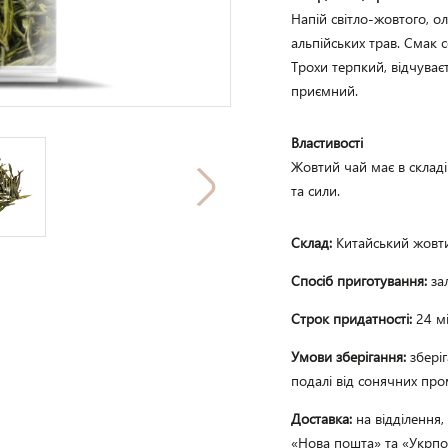
Напій світло-жовтого, о
альпійських трав. Смак 
Трохи терпкий, відчуває
приємний. 
Властивості
Жовтий чай має в складі 
та сили. 
Склад:
Китайський жовти
Спосіб приготування:
за
Строк придатності:
24 мі
Умови зберігання:
збері
подалі від сонячних пром
Доставка:
на відділення
«Нова пошта» та «Укрпош