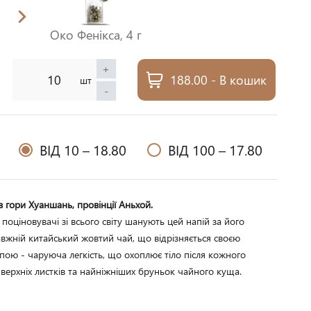
Око Фенікса, 4 г
+
188.00 - В кошик
шт
-
ВІД 10 –
18.80
ВІД 100 –
17.80
 гори Хуаншань, провінції Аньхой.
 поціновувачі зі всього світу шанують цей напій за його 
авжній китайський жовтий чай, що відрізняється своєю 
апою - чаруюча легкість, що охоплює тіло після кожного 
 верхніх листків та найніжніших бруньок чайного куща. 