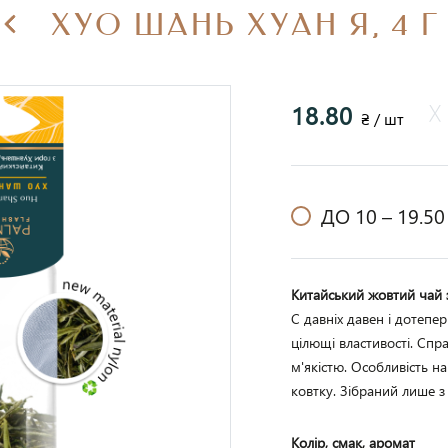
ХУО ШАНЬ ХУАН Я, 4 Г
18.80
₴ / шт
ДО 10 –
19.50
Китайський жовтий чай з
С давніх давен і дотепер
цілющі властивості. Спр
м'якістю. Особливість н
ковтку. Зібраний лише з
Колір, смак, аромат