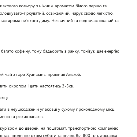
ливкового кольору з ніжним ароматом білого перцю та 
солодкувато-гіркуватий, освіжаючий, чарує своєю легкістю. 
ться аромат м’якого диму. Незвичний та водночас цікавий та 
багато кофеїну, тому бадьорить з ранку, тонізує, дає енергію 
й чай з гори Хуаншань, провінції Аньхой.
лити окропом і дати настоятись 3-5хв.
сяці
гати в неушкодженій упаковці у сухому прохолодному місці
енів та різких запахів.
, кур’єром до дверей, на поштомат, транспортною компанією
та», щоденно окрім суботи та неділі. Від 800 грн. доставка