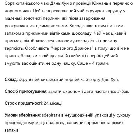
Сорт китайського чаю Дянь Хун з провінції Юннань є перлиною 
чорного чаю. Цей неперевершений чай скручують вручну у 
маленькі золотисті перлини, які після заварювання 
розкриваються цілими листами. Володіє пікантним і м'яким 
запахом з приємними відтінками шоколаду. Чай має цікавий 
присмак, відображає ледь вловиму солодкість і приємну 
терпкість. Особливість "Червоного Дракона" в тому, що він не 
гірчить. Завдяки своїй ідеальній глибині і енергії, цей чай 
змусить вас оцінити не одну чашку. Саше - 4 грами. 
Склад:
скручений китайський чорний чай сорту Дян Хун.
Спосіб приготування:
залити окропом і дати настоятись 3-5хв.
Строк придатності:
24 місяці
Умови зберігання:
зберігати в неушкодженій упаковці у сухому
прохолодному місці подалі від сонячних променів та різких
запахів.