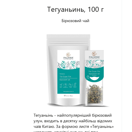
лимонного настою бездоганний,
Тегуаньинь, 100 г
відчувається молоко і вишукані нотки
карамелі. Смак м'який, в міру солодкий,
абсолютно не терпкий. Молочний улун
Бірюзовий чай
дуже «затишний», в цей чай закохуєшся з
першого ковтку. Упаковка - 100 г.
Тегуаньінь - найпопулярніший бірюзовий
улун, входить в десятку найбільш відомих
чаїв Китаю. За формою листя «Тегуаньінь»
нагадують крихітні кульки, які при