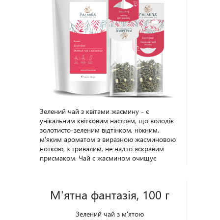
Зелений чай з квітами жасмину - є
унікальним квітковим настоєм, що володіє
золотисто-зеленим відтінком, ніжним,
м'яким ароматом з виразною жасминовою
ноткою, з тривалим, не надто яскравим
присмаком. Чай с жасмином очищує
організм, насичує вітамінами та мінералами.
Активізуючи роботу головного мозку,
запашний напій особливо корисний
М'ятна фантазія, 100 г
школярам, студентам і науковцям. Чашка
зеленого чаю з жасмином здатна вдихнути
в людину оптимізм, додати упевненість,
Зелений чай з м'ятою