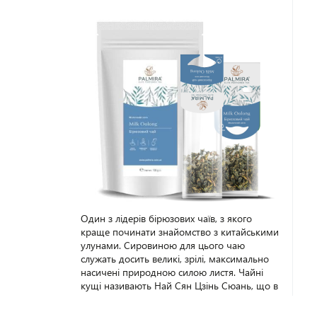
Один з лідерів бірюзових чаїв, з якого
краще починати знайомство з китайськими
улунами. Сировиною для цього чаю
служать досить великі, зрілі, максимально
насичені природною силою листя. Чайні
кущі називають Най Сян Цзінь Сюань, що в
перекладі означає «вогняна квітка
молочного аромату». Аромат світло-