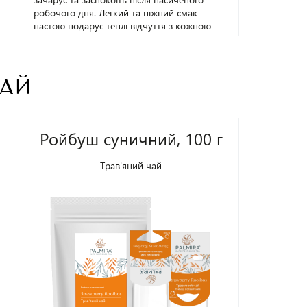
робочого дня. Легкий та ніжний смак
настою подарує теплі відчуття з кожною
випитою чашкою. Упаковка - 100 г.
ЧАЙ
Ройбуш суничний, 100 г
Трав'яний чай