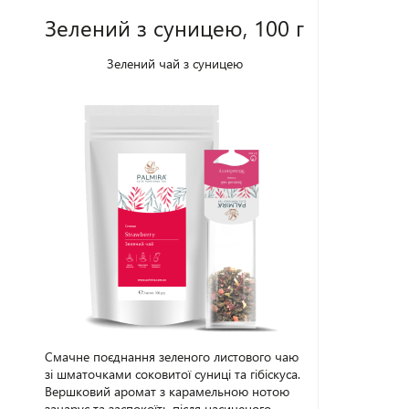
підіймає настрій, дарує бадьорість і
Зелений з суницею, 100 г
прекрасне самопочуття. Одного разу
спробувавши цей чай, багато хто стає його
шанувальником назавжди. Упаковка - 100 г.
Зелений чай з суницею
Смачне поєднання зеленого листового чаю
зі шматочками соковитої суниці та гібіскуса.
Вершковий аромат з карамельною нотою
зачарує та заспокоїть після насиченого