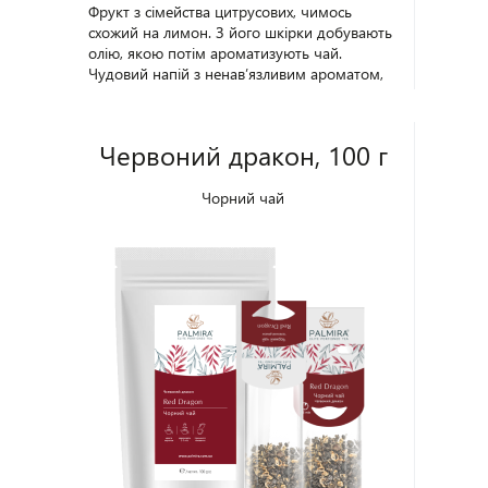
Фрукт з сімейства цитрусових, чимось
схожий на лимон. З його шкірки добувають
олію, якою потім ароматизують чай.
Чудовий напій з ненав’язливим ароматом,
м’яким смаком і вишуканим цитрусовим
відтінком. Вважається, що чай «Сірий Граф»
знімає втому і додає наснаги, а ефірні масла
Червоний дракон, 100 г
в його складі добре впливають на
концентрацію уваги. Упаковка - 100 г.
Чорний чай