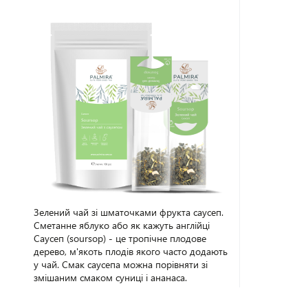
Зелений чай зі шматочками фрукта саусеп.
Сметанне яблуко або як кажуть англійці
Саусеп (soursop) - це тропічне плодове
дерево, м'якоть плодів якого часто додають
у чай. Смак саусепа можна порівняти зі
змішаним смаком суниці і ананаса.
Готовому напою він надає неповторний,
ніжний аромат і приємну кислинку. Напій