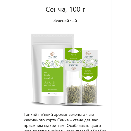
г
Сенча, 100 г
Зелений чай
Тонкий і м’який аромат зеленого чаю
класичного сорту Сенча – стане для вас
приємним відкриттям. Особливість цього
чаю полягає в унікальному способі обробки