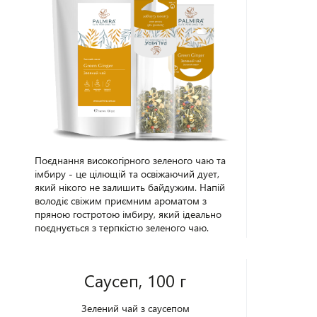
Поєднання високогірного зеленого чаю та
імбиру - це цілющій та освіжаючий дует,
який нікого не залишить байдужим. Напій
володіє свіжим приємним ароматом з
пряною гостротою імбиру, який ідеально
поєднується з терпкістю зеленого чаю.
Відчувши втому, зробіть паузу, заваріть собі
цей корисний, зігріваючий напій і випийте
його невеликими ковтками. Ви відразу
Саусеп, 100 г
відчуєте приємне тепло по всьому тілу та
прилив сил. Упаковка - 100 г.
Зелений чай з саусепом