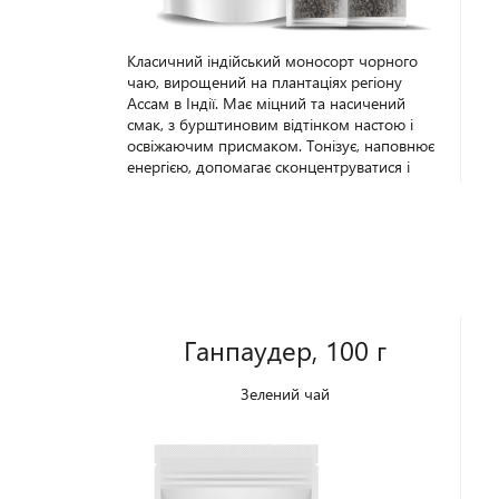
Класичний індійський моносорт чорного
чаю, вирощений на плантаціях регіону
Ассам в Індії. Має міцний та насичений
смак, з бурштиновим відтінком настою і
освіжаючим присмаком. Тонізує, наповнює
енергією, допомагає сконцентруватися і
налаштуватися на робочий лад. Упаковка -
100 г.
Ганпаудер, 100 г
Зелений чай