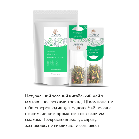
підняти настрій. Обов'язково спробуйте,
вам точно сподобається! Упаковка - 100 г.
Натуральний зелений китайський чай з
м'ятою і пелюстками троянд. Ці компоненти
ніби створені один для одного. Чай володіє
ніжним, легким ароматом і освіжаючим
смаком. Прекрасно вгамовує спрагу,
заспокоює, не викликаючи сонливості і
апатії, покращує самопочуття, дарує заряд
бадьорості та життєвої сили. Упаковка - 100