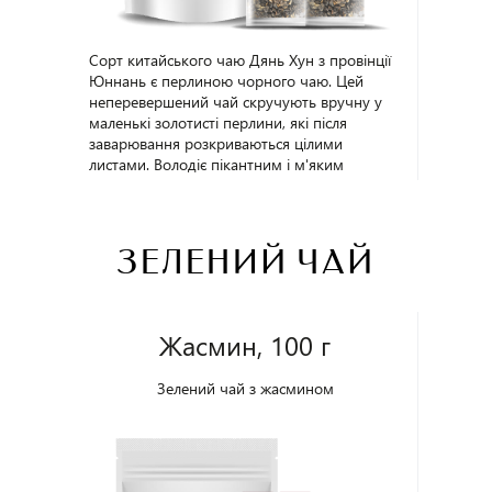
Сорт китайського чаю Дянь Хун з провінції
Юннань є перлиною чорного чаю. Цей
неперевершений чай скручують вручну у
маленькі золотисті перлини, які після
заварювання розкриваються цілими
листами. Володіє пікантним і м'яким
запахом з приємними відтінками шоколаду.
Чай має цікавий присмак, відображає ледь
вловиму солодкість і приємну терпкість.
Особливість "Червоного Дракона" в тому,
ЗЕЛЕНИЙ ЧАЙ
що він не гірчить. Завдяки своїй ідеальній
глибині і енергії, цей чай змусить вас
оцінити не одну чашку. Упаковка - 100 г.
Жасмин, 100 г
Зелений чай з жасмином