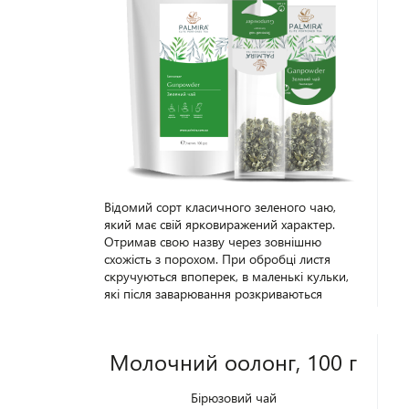
Відомий сорт класичного зеленого чаю,
який має свій ярковиражений характер.
Отримав свою назву через зовнішню
схожість з порохом. При обробці листя
скручуються впоперек, в маленькі кульки,
які після заварювання розкриваються
цілими листами. Настій має солодкувато-
пряний аромат і приємний, насичений смак
меду, трав та сухофруктів. Заряджає,
Молочний оолонг, 100 г
надихає та втамовує спрагу. Упаковка - 100
г.
Бірюзовий чай