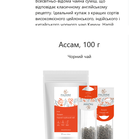
Всесвітньо-відома чайна суміш, що
відповідає класичному англійському
рецепту. Ідеальний купаж з кращих сортів
високоякісного цейлонського, індійського і
китайського чорного чаю Кимун. Напій
відомий приємним ароматом, який нагадує
легкий запах диму. Має терпкий,
солодкуватий смак, який вдало поєднується
Ассам, 100 г
з цукром, лимоном та молоком.
«Англійський сніданок» добре відомий
Чорний чай
своїми тонізуючими властивостями, тому
традиційно вважається ідеальним ранковим
напоєм. Упаковка - 100 г.