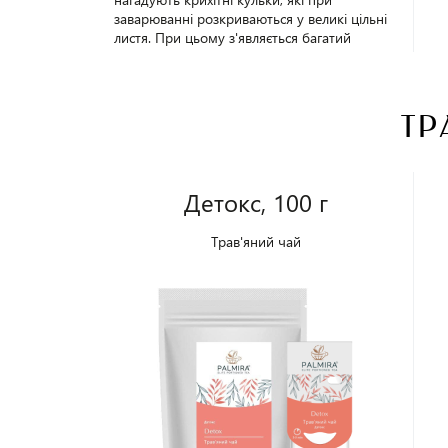
заварюванні розкриваються у великі цільні
листя. При цьому з'являється багатий
квітковий аромат, який на думку китайців
«п'янить душу». Смак чаю надзвичайний: у
ньому і бузок, і солодкість меду, і трав'яна
свіжість, і кислинка. При правильному
ТР
заварюванні, напій розслабляє, прояснює
свідомість і розум, допомагає досягти
гармонії і рівноваги. Упаковка - 100 г.
Детокс, 100 г
Трав'яний чай