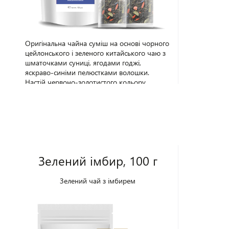
Оригінальна чайна суміш на основі чорного
цейлонського і зеленого китайського чаю з
шматочками суниці, ягодами годжі,
яскраво-синіми пелюстками волошки.
Настій червоно-золотистого кольору
заворожує своїм ягідним ароматом. При
заварюванні розкриваються багаті смакові
відтінки чайної композиції, які дарують
відчуття свята. Упаковка - 100 г.
Зелений імбир, 100 г
Зелений чай з імбирем