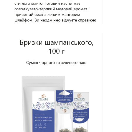
стиглого манго. Готовий настій має
солодкувато-терпкий медовий аромат і
приємний смак з легким манговим
шлейфом. Ви неодмінно відчуєте справжнє
тропічне задоволення від цієї екзотичної
чайної композиції. Упаковка - 100 г.
Бризки шампанського,
100 г
Суміш чорного та зеленого чаю