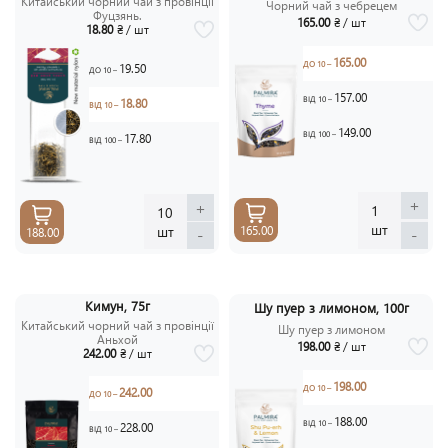
Китайський чорний чай з провінції
Чорний чай з чебрецем
Фуцзянь.
165.00
₴ / шт
18.80
₴ / шт
165.00
ДО 10 –
19.50
ДО 10 –
157.00
ВІД 10 –
18.80
ВІД 10 –
149.00
ВІД 100 –
17.80
ВІД 100 –
+
+
1
10
шт
шт
165.00
-
-
188.00
Кимун, 75г
Шу пуер з лимоном, 100г
Китайський чорний чай з провінції
Шу пуер з лимоном
Аньхой
198.00
₴ / шт
242.00
₴ / шт
198.00
ДО 10 –
242.00
ДО 10 –
188.00
ВІД 10 –
228.00
ВІД 10 –