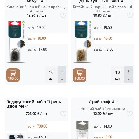
Кимун, 4 г
Дянь Хун Цзинь Хао, 4 г
Китайський чорний чай з провінції
Китайський чорний чай з провінції
Аньхой
Юннань
18.80
₴ / шт
18.80
₴ / шт
19.50
19.50
ДО 10 –
ДО 10 –
18.80
18.80
ВІД 10 –
ВІД 10 –
17.80
17.80
ВІД 100 –
ВІД 100 –
+
+
10
10
шт
шт
-
-
188.00
188.00
Подарунковий набір "Цзинь
Сірий граф, 4 г
Цзюн Мей"
Чорний чай з бергамотом
708.00
₴ / шт
12.90
₴ / шт
708.00
14.00
ДО 10 –
ДО 10 –
665.00
12.90
ВІД 10 –
ВІД 10 –