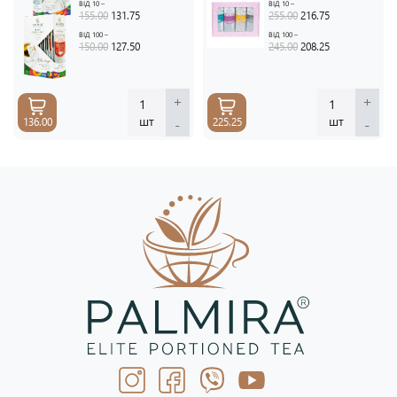
ВІД 10 –
ВІД 10 –
155.00
131.75
255.00
216.75
ВІД 100 –
ВІД 100 –
150.00
127.50
245.00
208.25
+
+
1
1
шт
шт
-
-
136.00
225.25