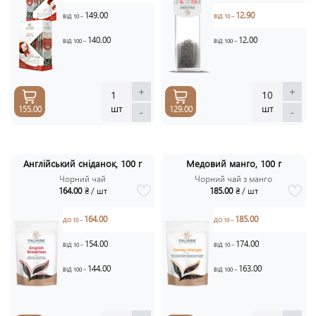
149.00
12.90
ВІД 10 –
ВІД 10 –
140.00
12.00
ВІД 100 –
ВІД 100 –
+
+
1
10
шт
шт
155.00
129.00
-
-
Англійський сніданок, 100 г
Медовий манго, 100 г
Чорний чай
Чорний чай з манго
164.00
₴ / шт
185.00
₴ / шт
164.00
185.00
ДО 10 –
ДО 10 –
154.00
174.00
ВІД 10 –
ВІД 10 –
144.00
163.00
ВІД 100 –
ВІД 100 –