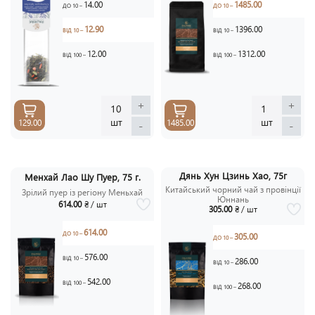
14.00
1485.00
ДО 10 –
ДО 10 –
12.90
1396.00
ВІД 10 –
ВІД 10 –
12.00
1312.00
ВІД 100 –
ВІД 100 –
+
+
10
1
шт
шт
129.00
1485.00
-
-
Дянь Хун Цзинь Хао, 75г
Менхай Лао Шу Пуер, 75 г.
Китайський чорний чай з провінції
Зрілий пуер із регіону Меньхай
Юннань
614.00
₴ / шт
305.00
₴ / шт
614.00
ДО 10 –
305.00
ДО 10 –
576.00
ВІД 10 –
286.00
ВІД 10 –
542.00
ВІД 100 –
268.00
ВІД 100 –