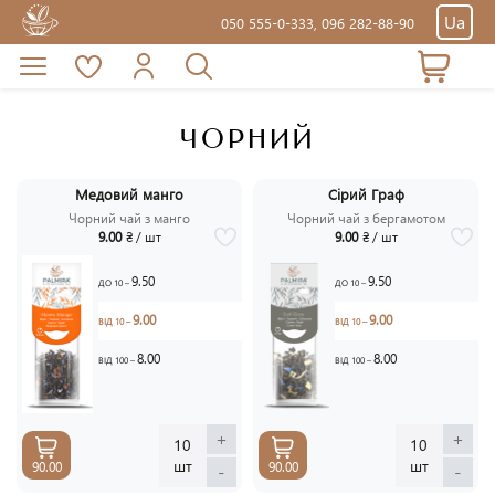
Ua
050 555-0-333,
096 282-88-90
ЧОРНИЙ
Медовий манго
Сірий Граф
Чорний чай з манго
Чорний чай з бергамотом
9.00
₴ / шт
9.00
₴ / шт
9.50
9.50
ДО 10 –
ДО 10 –
9.00
9.00
ВІД 10 –
ВІД 10 –
8.00
8.00
ВІД 100 –
ВІД 100 –
+
+
10
10
шт
шт
90.00
90.00
-
-