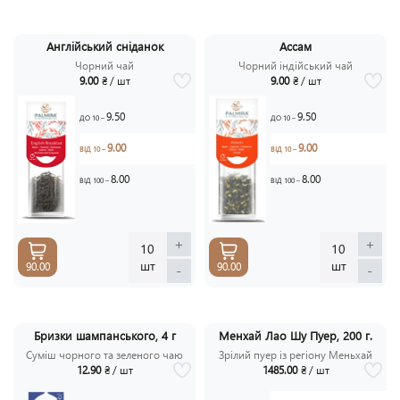
Англійський сніданок
Ассам
Чорний чай
Чорний індійський чай
9.00
₴ / шт
9.00
₴ / шт
9.50
9.50
ДО 10 –
ДО 10 –
9.00
9.00
ВІД 10 –
ВІД 10 –
8.00
8.00
ВІД 100 –
ВІД 100 –
+
+
10
10
шт
шт
90.00
90.00
-
-
Бризки шампанського, 4 г
Менхай Лао Шу Пуер, 200 г.
Суміш чорного та зеленого чаю
Зрілий пуер із регіону Меньхай
12.90
₴ / шт
1485.00
₴ / шт