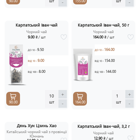
шт
шт
90.00
155.00
-
-
Карпатський Іван-чай
Карпатський Іван-чай, 50 г
Чорний чай
Чорний чай
9.00
₴ / шт
164.00
₴ / шт
9.50
164.00
ДО 10 –
ДО 10 –
9.00
154.00
ВІД 10 –
ВІД 10 –
8.00
144.00
ВІД 100 –
ВІД 100 –
+
+
10
1
шт
шт
90.00
164.00
-
-
Дянь Хун Цзинь Хао
Карпатський Іван-чай, 3,2 г
Китайський чорний чай з провінції
Чорний чай
Юннань
12.90
₴ / шт