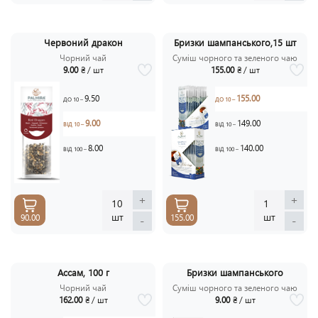
Червоний дракон
Бризки шампанського,15 шт
Чорний чай
Суміш чорного та зеленого чаю
9.00
₴ / шт
155.00
₴ / шт
9.50
155.00
ДО 10 –
ДО 10 –
9.00
149.00
ВІД 10 –
ВІД 10 –
8.00
140.00
ВІД 100 –
ВІД 100 –
+
+
10
1
шт
шт
90.00
155.00
-
-
Ассам, 100 г
Бризки шампанського
Чорний чай
Суміш чорного та зеленого чаю
162.00
₴ / шт
9.00
₴ / шт