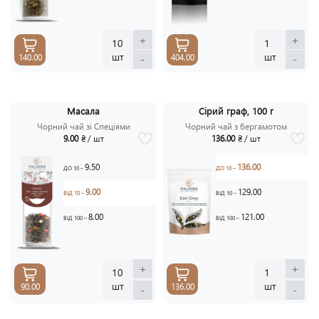
+
+
10
1
шт
шт
-
-
140.00
404.00
Масала
Сірий граф, 100 г
Чорний чай зі Спеціями
Чорний чай з бергамотом
9.00
₴ / шт
136.00
₴ / шт
9.50
136.00
ДО 10 –
ДО 10 –
9.00
129.00
ВІД 10 –
ВІД 10 –
8.00
121.00
ВІД 100 –
ВІД 100 –
+
+
10
1
шт
шт
90.00
136.00
-
-