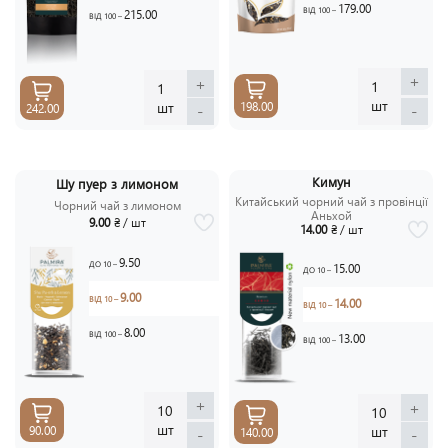
179.00
ВІД 100 –
215.00
ВІД 100 –
+
+
1
1
шт
шт
198.00
-
-
242.00
Кимун
Шу пуер з лимоном
Китайський чорний чай з провінції
Чорний чай з лимоном
Аньхой
9.00
₴ / шт
14.00
₴ / шт
9.50
ДО 10 –
15.00
ДО 10 –
9.00
ВІД 10 –
14.00
ВІД 10 –
8.00
ВІД 100 –
13.00
ВІД 100 –
+
+
10
10
шт
шт
90.00
-
-
140.00