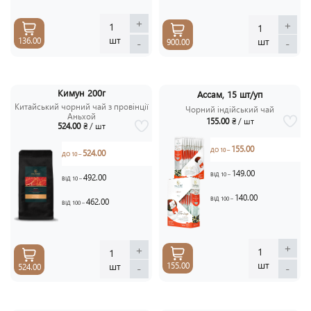
+
+
1
1
шт
шт
136.00
-
-
900.00
Кимун 200г
Ассам, 15 шт/уп
Китайський чорний чай з провінції
Чорний індійський чай
Аньхой
155.00
₴ / шт
524.00
₴ / шт
155.00
ДО 10 –
524.00
ДО 10 –
149.00
ВІД 10 –
492.00
ВІД 10 –
140.00
ВІД 100 –
462.00
ВІД 100 –
+
+
1
1
шт
шт
155.00
-
-
524.00