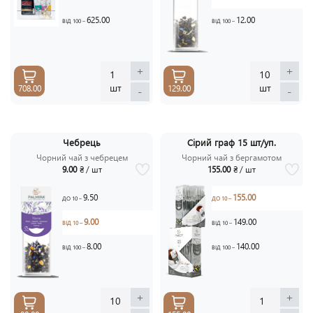
625.00
12.00
ВІД 100 –
ВІД 100 –
+
+
1
10
шт
шт
708.00
129.00
-
-
Чебрець
Сірий граф 15 шт/уп.
Чорний чай з чебрецем
Чорний чай з бергамотом
9.00
₴ / шт
155.00
₴ / шт
9.50
155.00
ДО 10 –
ДО 10 –
9.00
149.00
ВІД 10 –
ВІД 10 –
8.00
140.00
ВІД 100 –
ВІД 100 –
+
+
10
1