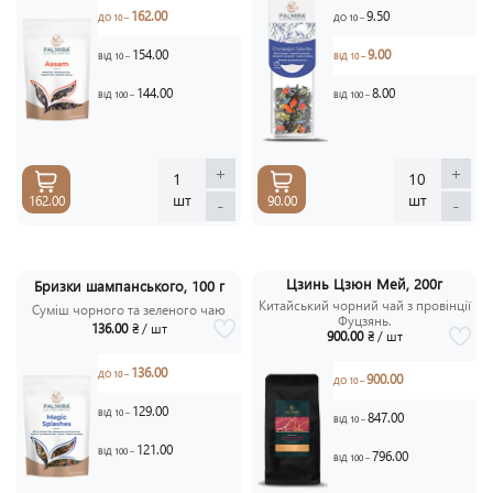
162.00
9.50
ДО 10 –
ДО 10 –
154.00
9.00
ВІД 10 –
ВІД 10 –
144.00
8.00
ВІД 100 –
ВІД 100 –
+
+
1
10
шт
шт
162.00
90.00
-
-
Цзинь Цзюн Мей, 200г
Бризки шампанського, 100 г
Китайський чорний чай з провінції
Суміш чорного та зеленого чаю
Фуцзянь.
136.00
₴ / шт
900.00
₴ / шт
136.00
ДО 10 –
900.00
ДО 10 –
129.00
ВІД 10 –
847.00
ВІД 10 –
121.00
ВІД 100 –
796.00
ВІД 100 –