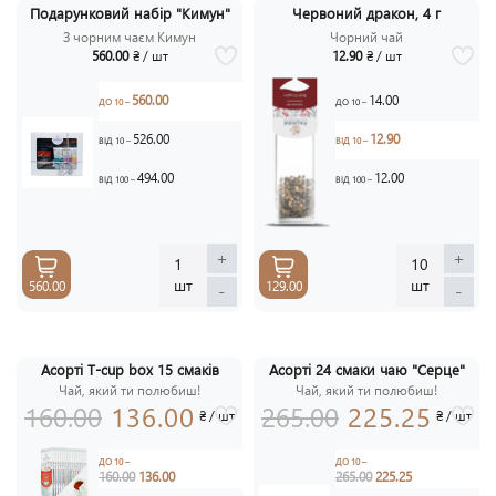
Подарунковий набір "Кимун"
Червоний дракон, 4 г
З чорним чаєм Кимун
Чорний чай
560.00
₴ / шт
12.90
₴ / шт
560.00
14.00
ДО 10 –
ДО 10 –
526.00
12.90
ВІД 10 –
ВІД 10 –
494.00
12.00
ВІД 100 –
ВІД 100 –
+
+
1
10
шт
шт
560.00
129.00
-
-
Асорті T-cup box 15 смаків
Асорті 24 смаки чаю "Серце"
АКЦІЯ
АКЦ
Чай, який ти полюбиш!
-15%
Чай, який ти полюбиш!
-1
160.00
136.00
265.00
225.25
₴ / шт
₴ / шт
ДО 10 –
ДО 10 –
160.00
136.00
265.00
225.25