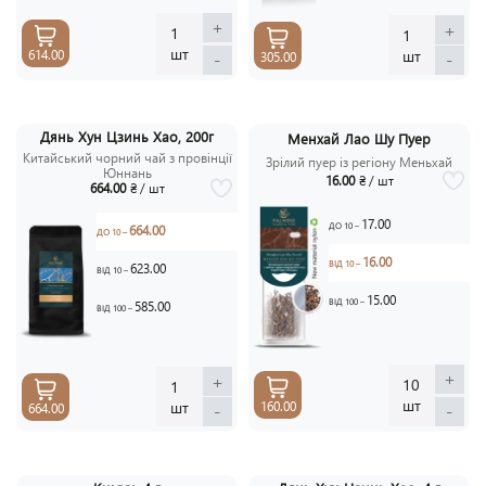
+
+
1
1
шт
шт
614.00
-
-
305.00
Дянь Хун Цзинь Хао, 200г
Менхай Лао Шу Пуер
Китайський чорний чай з провінції
Зрілий пуер із регіону Меньхай
Юннань
16.00
₴ / шт
664.00
₴ / шт
17.00
ДО 10 –
664.00
ДО 10 –
16.00
ВІД 10 –
623.00
ВІД 10 –
15.00
ВІД 100 –
585.00
ВІД 100 –
+
+
10
1
шт
шт
160.00
-
-
664.00