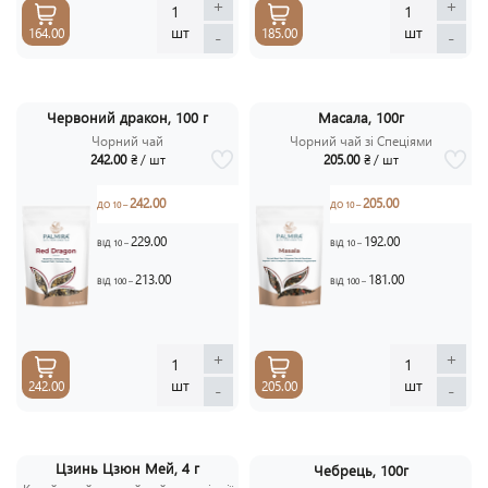
+
+
1
1
шт
шт
164.00
185.00
-
-
Червоний дракон, 100 г
Масала, 100г
Чорний чай
Чорний чай зі Спеціями
242.00
₴ / шт
205.00
₴ / шт
242.00
205.00
ДО 10 –
ДО 10 –
229.00
192.00
ВІД 10 –
ВІД 10 –
213.00
181.00
ВІД 100 –
ВІД 100 –
+
+
1
1
шт
шт
242.00
205.00
-
-
Цзинь Цзюн Мей, 4 г
Чебрець, 100г