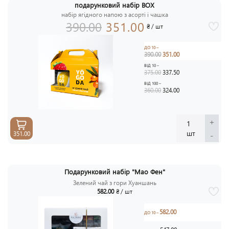
подарунковий набір BOX
АКЦ
набір ягідного напою з асорті і чашка
-1
390.00
351.00
₴ / шт
ДО 10 –
390.00
351.00
ВІД 10 –
375.00
337.50
ВІД 100 –
360.00
324.00
+
1
шт
-
351.00
Подарунковий набір "Мао Фен"
Зелений чай з гори Хуаншань
582.00
₴ / шт
582.00
ДО 10 –