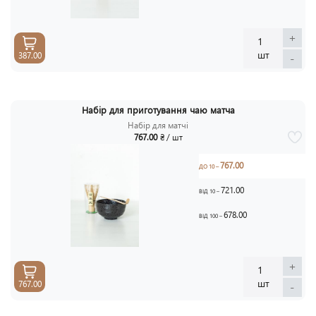
+
1
шт
387.00
-
Набір для приготування чаю матча
Набір для матчі
767.00
₴ / шт
767.00
ДО 10 –
721.00
ВІД 10 –
678.00
ВІД 100 –
+
1
шт
767.00
-