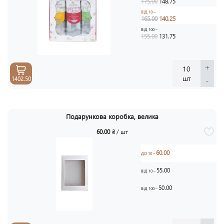
175.00
148.75
ВІД 10 –
165.00
140.25
ВІД 100 –
155.00
131.75
+
10
шт
-
1402.50
Подарункова коробка, велика
60.00
₴ / шт
60.00
ДО 10 –
55.00
ВІД 10 –
50.00
ВІД 100 –