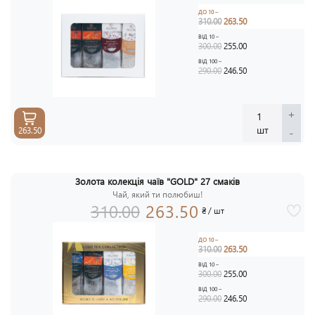
ДО 10 –
310.00
263.50
ВІД 10 –
300.00
255.00
ВІД 100 –
290.00
246.50
+
1
шт
-
263.50
Золота колекція чаїв "GOLD" 27 смаків
АКЦ
Чай, який ти полюбиш!
-1
310.00
263.50
₴ / шт
ДО 10 –
310.00
263.50
ВІД 10 –
300.00
255.00
ВІД 100 –
290.00
246.50