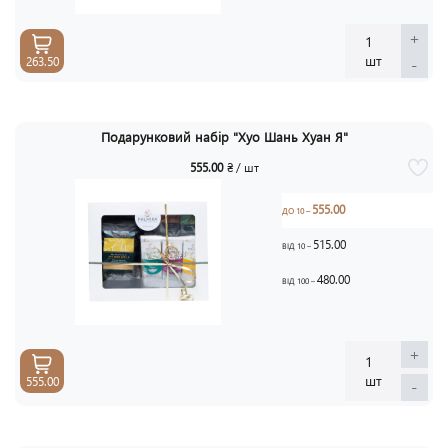
+
1
шт
-
263.50
Подарунковий набір "Хуо Шань Хуан Я"
555.00
₴ / шт
555.00
ДО 10 –
515.00
ВІД 10 –
480.00
ВІД 100 –
+
1
шт
555.00
-