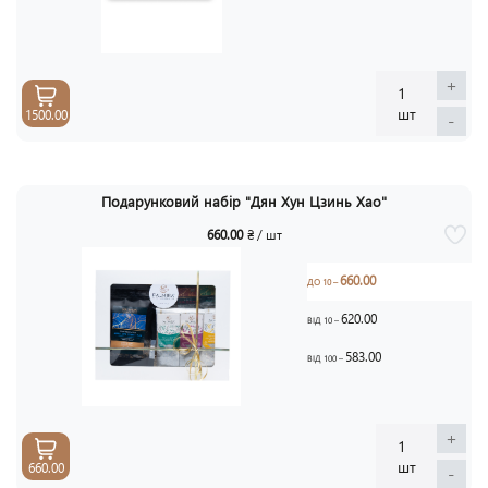
+
1
шт
1500.00
-
Подарунковий набір "Дян Хун Цзинь Хао"
660.00
₴ / шт
660.00
ДО 10 –
620.00
ВІД 10 –
583.00
ВІД 100 –
+
1
шт
660.00
-