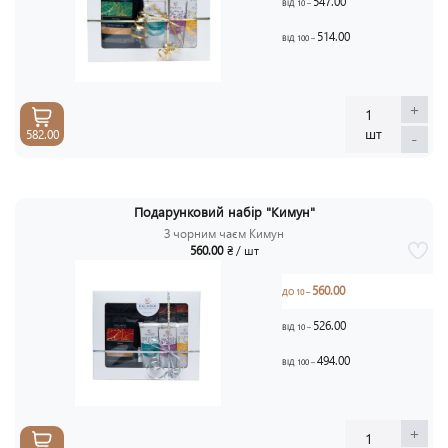
547.00
ВІД 10 –
514.00
ВІД 100 –
+
1
шт
582.00
-
Подарунковий набір "Кимун"
З чорним чаєм Кимун
560.00
₴ / шт
560.00
ДО 10 –
526.00
ВІД 10 –
494.00
ВІД 100 –
+
1