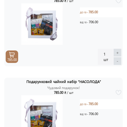
785.00
₴ / шт
785.00
ДО 10 –
706.00
ВІД 10 –
+
1
шт
785.00
-
Подарунковий чайний набір “НАСОЛОДА”
Чудовий подарунок!
785.00
₴ / шт
785.00
ДО 10 –
706.00
ВІД 10 –