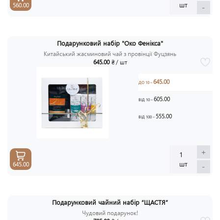
шт
560.00
-
Подарунковий набір "Око Фенікса"
Китайський жасминовий чай з провінції Фуцзянь
645.00
₴ / шт
645.00
ДО 10 –
605.00
ВІД 10 –
555.00
ВІД 100 –
+
1
шт
645.00
-
Подарунковий чайний набір “ЩАСТЯ”
Чудовий подарунок!