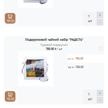
+
1
шт
785.00
-
Подарунковий чайний набір “РАДІСТЬ”
Чудовий подарунок!
785.00
₴ / шт
785.00
ДО 10 –
706.00
ВІД 10 –
+
1
шт
785.00
-