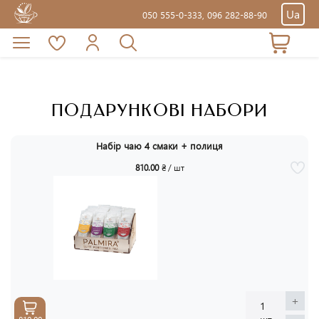
Ua
050 555-0-333,
096 282-88-90
ПОДАРУНКОВІ НАБОРИ
Набір чаю 4 смаки + полиця
810.00
₴ / шт
+
1