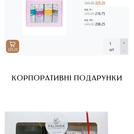
265.00
225.25
ВІД 10 –
255.00
216.75
ВІД 100 –
245.00
208.25
+
1
шт
-
225.25
КОРПОРАТИВНІ ПОДАРУНКИ