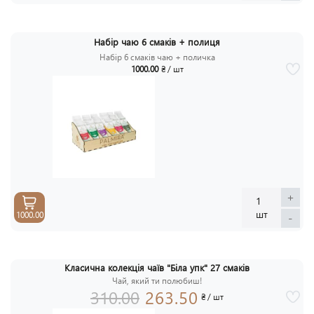
Набір чаю 6 смаків + полиця
Набір 6 смаків чаю + поличка
1000.00
₴ / шт
+
1
шт
1000.00
-
Класична колекція чаїв "Біла упк" 27 смаків
АКЦ
Чай, який ти полюбиш!
-1
310.00
263.50
₴ / шт