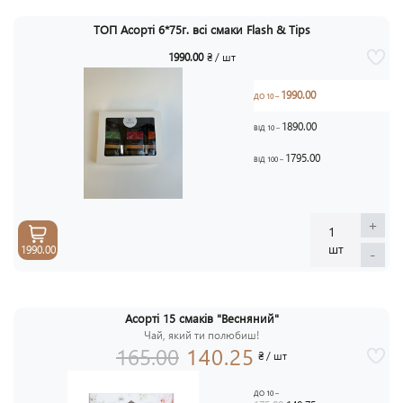
ТОП Асорті 6*75г. всі смаки Flash & Tips
1990.00
₴ / шт
1990.00
ДО 10 –
1890.00
ВІД 10 –
1795.00
ВІД 100 –
+
1
шт
1990.00
-
Асорті 15 смаків "Весняний"
АКЦ
Чай, який ти полюбиш!
-1
165.00
140.25
₴ / шт
ДО 10 –