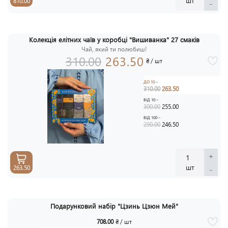
шт
810.00
-
Колекція елітних чаїв у коробці "Вишиванка" 27 смаків
АКЦ
Чай, який ти полюбиш!
-1
310.00
263.50
₴ / шт
ДО 10 –
310.00
263.50
ВІД 10 –
300.00
255.00
ВІД 100 –
290.00
246.50
+
1
шт
-
263.50
Подарунковий набір "Цзинь Цзюн Мей"
708.00
₴ / шт