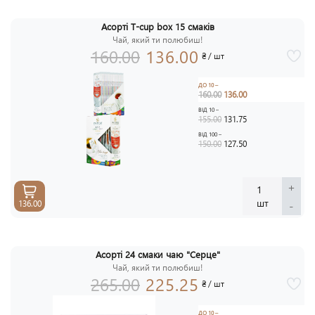
Асорті T-cup box 15 смаків
АКЦ
Чай, який ти полюбиш!
-1
160.00
136.00
₴ / шт
ДО 10 –
160.00
136.00
ВІД 10 –
155.00
131.75
ВІД 100 –
150.00
127.50
+
1
шт
-
136.00
Асорті 24 смаки чаю "Серце"
АКЦ
Чай, який ти полюбиш!
-1
265.00
225.25
₴ / шт
ДО 10 –