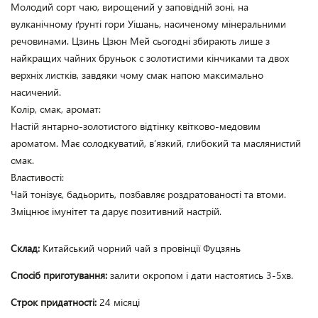
Молодий сорт чаю, вирощений у заповідній зоні, на 
вулканічному ґрунті гори Уішань, насиченому мінеральними 
речовинами. Цзинь Цзюн Мей сьогодні збирають лише з 
найкращих чайних бруньок с золотистими кінчиками та двох 
верхніх листків, завдяки чому смак напою максимально 
насичений.

Колір, смак, аромат:

Настій янтарно-золотистого відтінку квітково-медовим 
ароматом. Має солодкуватий, в’язкий, глибокий та маслянистий 
смак.

Властивості:

Чай тонізує, бадьорить, позбавляє роздратованості та втоми. 
Зміцнює імунітет та дарує позитивний настрій. 
Склад:
Китайський чорний чай з провінції Фуцзянь
Спосіб приготування:
залити окропом і дати настоятись 3-5хв.
Строк придатності:
24 місяці