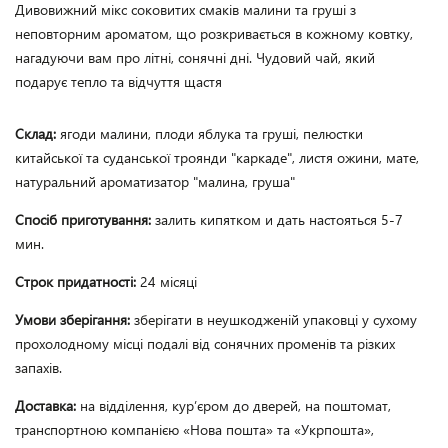
Дивовижний мікс соковитих смаків малини та груші з 
неповторним ароматом, що розкривається в кожному ковтку, 
нагадуючи вам про літні, сонячні дні. Чудовий чай, який 
подарує тепло та відчуття щастя 
Склад:
ягоди малини, плоди яблука та груші, пелюстки
китайської та суданської троянди "каркаде", листя ожини, мате,
натуральний ароматизатор "малина, груша"
Спосіб приготування:
залить кипятком и дать настояться 5-7
мин.
Строк придатності:
24 місяці
Умови зберігання:
зберігати в неушкодженій упаковці у сухому
прохолодному місці подалі від сонячних променів та різких
запахів.
Доставка:
на відділення, кур’єром до дверей, на поштомат,
транспортною компанією «Нова пошта» та «Укрпошта»,