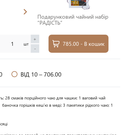
Подарунковий чайний набір
“РАДІСТЬ”
+
785.00 - В кошик
шт
-
0
ВІД 10 –
706.00
ь: 28 смаків порційного чаю для чашки; 1 ваговий чай
1 баночка горішків кешʼю в меді; 3 пакетики рідкого чаю; 1
сяці