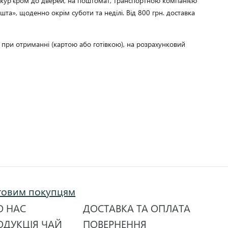
, кур’єром до дверей, на поштомат, транспортною компанією
та», щоденно окрім суботи та неділі. Від 800 грн. доставка
, при отриманні (картою або готівкою), на розрахунковий
товим покупцям
О НАС
ДОСТАВКА ТА ОПЛАТА
ОДУКЦІЯ ЧАЙ
ПОВЕРНЕННЯ