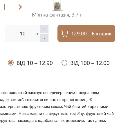
 Г
М'ятна фантазія, 3,7 г
+
129.00 - В кошик
шт
-
ВІД 10 –
12.90
ВІД 100 –
12.00
вого чаю, який закохує неперевершеним поєднанням 
де), стиглої, соковитої вишні, та пряної кориці. Є 
альтернативою фруктовим сокам. Чай багатий корисними 
тамінами. Незважаючи на відсутність кофеїну, фруктовий чай 
фруктова насолода сподобається як дорослим, так і дітям. 