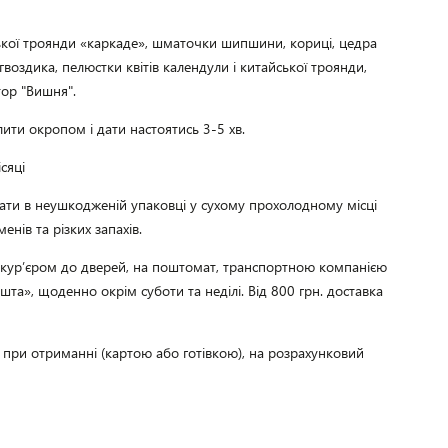
кої троянди «каркаде», шматочки шипшини, кориці, цедра
гвоздика, пелюстки квітів календули і китайської троянди,
ор "Вишня".
лити окропом і дати настоятись 3-5 хв.
сяці
гати в неушкодженій упаковці у сухому прохолодному місці
енів та різких запахів.
, кур’єром до дверей, на поштомат, транспортною компанією
та», щоденно окрім суботи та неділі. Від 800 грн. доставка
, при отриманні (картою або готівкою), на розрахунковий