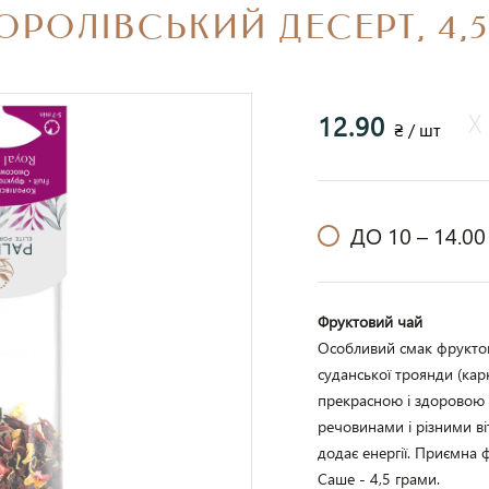
ОРОЛІВСЬКИЙ ДЕСЕРТ, 4,5
12.90
₴ / шт
ДО 10 –
14.00
Фруктовий чай
Особливий смак фрукто
суданської троянди (карка
прекрасною і здоровою 
речовинами і різними ві
додає енергії. Приємна 
Саше - 4,5 грами. 