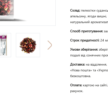
Склад:
пелюстки судансь
апельсину, ягоди вишні, 
натуральний ароматизат
Спосіб приготування:
за
Строк придатності:
24 мі
Умови зберігання:
збері
подалі від сонячних пром
Доставка:
на відділення
«Нова пошта» та «Укрпош
безкоштовна.
Оплата:
картою на сайті
рахунок.