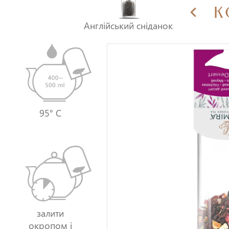
К
Англійський сніданок
95° C
залити
окропом і